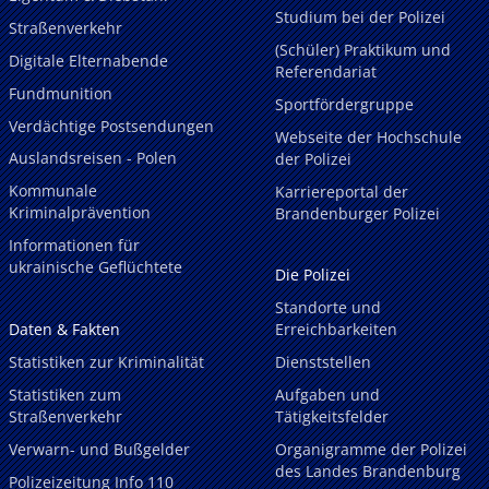
Studium bei der Polizei
Straßenverkehr
(Schüler) Praktikum und
Digitale Elternabende
Referendariat
Fundmunition
Sportfördergruppe
Verdächtige Postsendungen
Webseite der Hochschule
Auslandsreisen - Polen
der Polizei
Kommunale
Karriereportal der
Kriminalprävention
Brandenburger Polizei
Informationen für
ukrainische Geflüchtete
Die Polizei
Standorte und
Daten & Fakten
Erreichbarkeiten
Statistiken zur Kriminalität
Dienststellen
Statistiken zum
Aufgaben und
Straßenverkehr
Tätigkeitsfelder
Verwarn- und Bußgelder
Organigramme der Polizei
des Landes Brandenburg
Polizeizeitung Info 110