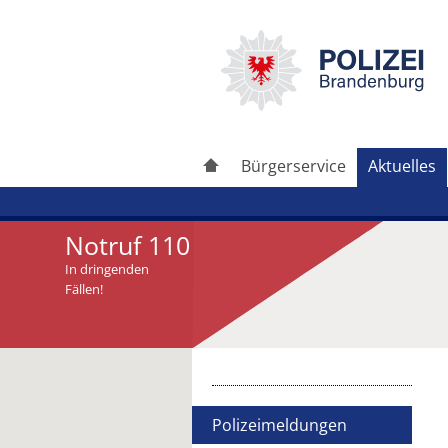
Bürgerservice
Aktuelles
Notruf 110
In dringenden
Fällen!
Artikel drucken
Artikel weiterleiten
Polizeimeldungen