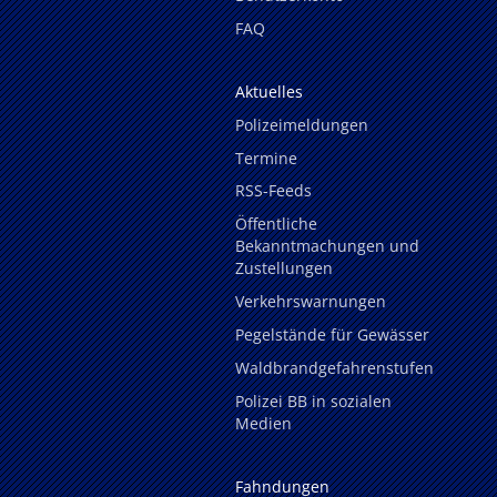
FAQ
Aktuelles
Polizeimeldungen
Termine
RSS-Feeds
Öffentliche
Bekanntmachungen und
Zustellungen
Verkehrswarnungen
Pegelstände für Gewässer
Waldbrandgefahrenstufen
Polizei BB in sozialen
Medien
Fahndungen