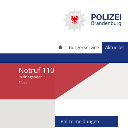
Bürgerservice
Aktuelles
Notruf 110
In dringenden
Fällen!
Artikel drucken
Artikel weiterleiten
Polizeimeldungen