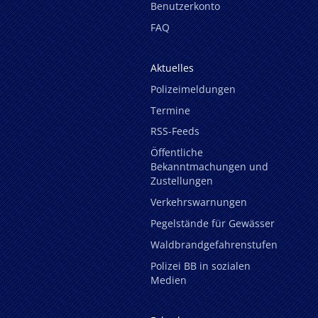
Benutzerkonto
FAQ
Aktuelles
Polizeimeldungen
Termine
RSS-Feeds
Öffentliche
Bekanntmachungen und
Zustellungen
Verkehrswarnungen
Pegelstände für Gewässer
Waldbrandgefahrenstufen
Polizei BB in sozialen
Medien