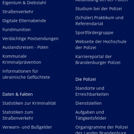
Eigentum & Diebstahl
Studium bei der Polizei
Straßenverkehr
(Schüler) Praktikum und
Digitale Elternabende
Referendariat
Fundmunition
Sportfördergruppe
Verdächtige Postsendungen
Webseite der Hochschule
Auslandsreisen - Polen
der Polizei
Kommunale
Karriereportal der
Kriminalprävention
Brandenburger Polizei
Informationen für
ukrainische Geflüchtete
Die Polizei
Standorte und
Daten & Fakten
Erreichbarkeiten
Statistiken zur Kriminalität
Dienststellen
Statistiken zum
Aufgaben und
Straßenverkehr
Tätigkeitsfelder
Verwarn- und Bußgelder
Organigramme der Polizei
des Landes Brandenburg