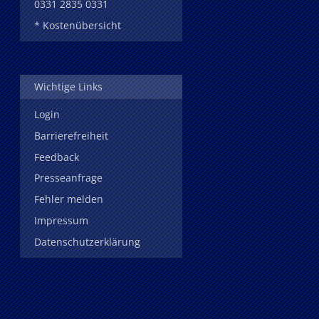
0331 2835 0331
* Kostenübersicht
Wichtige Links
Login
Barrierefreiheit
Feedback
Presseanfrage
Fehler melden
Impressum
Datenschutzerklärung