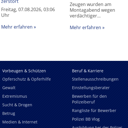
zerstört
Zeugen wurden am
Freitag, 07.08.2026, 03:06
Montagabend wegen
Uhr
verdächtiger…
Mehr erfahren
Mehr erfahren
Vorbeugen & Schützen
Beruf & Karriere
Opferschutz & Opferhilfe
Stellenausschreibungen
Gewalt
Einstellungsberater
Extremismus
Bewerben für den
Polizeiberuf
Sucht & Drogen
Rangliste für Bewerber
Betrug
Polizei BB Vlog
Medien & Internet
Ausbildung bei der Polizei