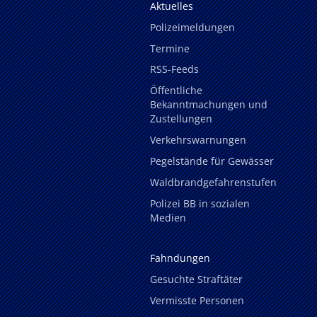
Aktuelles
Polizeimeldungen
Termine
RSS-Feeds
Öffentliche
Bekanntmachungen und
Zustellungen
Verkehrswarnungen
Pegelstände für Gewässer
Waldbrandgefahrenstufen
Polizei BB in sozialen
Medien
Fahndungen
Gesuchte Straftäter
Vermisste Personen