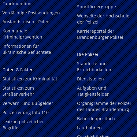
Fundmunition
Sportfördergruppe
Verdächtige Postsendungen
Webseite der Hochschule
Auslandsreisen - Polen
der Polizei
Kommunale
Karriereportal der
Kriminalprävention
Brandenburger Polizei
Informationen für
ukrainische Geflüchtete
Die Polizei
Standorte und
Daten & Fakten
Erreichbarkeiten
Statistiken zur Kriminalität
Dienststellen
Statistiken zum
Aufgaben und
Straßenverkehr
Tätigkeitsfelder
Verwarn- und Bußgelder
Organigramme der Polizei
des Landes Brandenburg
Polizeizeitung Info 110
Behördenpostfach
Lexikon polizeilicher
Begriffe
Laufbahnen
Geschichtliches