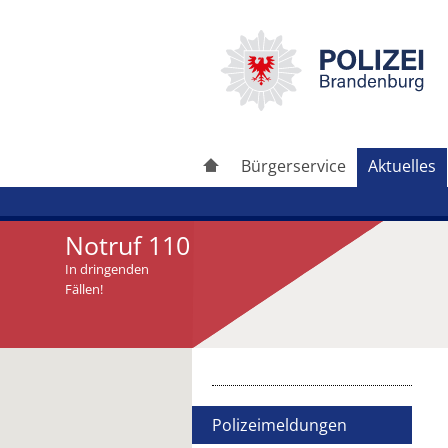
Bürgerservice
Aktuelles
Notruf 110
In dringenden
Fällen!
Artikel drucken
Artikel weiterleiten
Polizeimeldungen