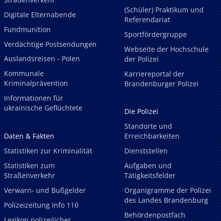
(Schüler) Praktikum und
Digitale Elternabende
Referendariat
Fundmunition
Sportfördergruppe
Verdächtige Postsendungen
Webseite der Hochschule
Auslandsreisen - Polen
der Polizei
Kommunale
Karriereportal der
Kriminalprävention
Brandenburger Polizei
Informationen für
ukrainische Geflüchtete
Die Polizei
Standorte und
Daten & Fakten
Erreichbarkeiten
Statistiken zur Kriminalität
Dienststellen
Statistiken zum
Aufgaben und
Straßenverkehr
Tätigkeitsfelder
Verwarn- und Bußgelder
Organigramme der Polizei
des Landes Brandenburg
Polizeizeitung Info 110
Behördenpostfach
Lexikon polizeilicher