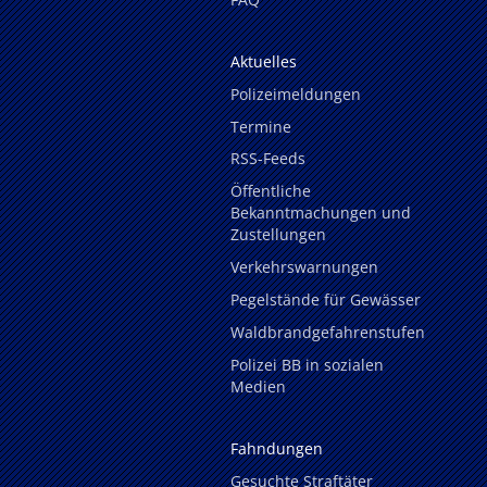
Aktuelles
Polizeimeldungen
Termine
RSS-Feeds
Öffentliche
Bekanntmachungen und
Zustellungen
Verkehrswarnungen
Pegelstände für Gewässer
Waldbrandgefahrenstufen
Polizei BB in sozialen
Medien
Fahndungen
Gesuchte Straftäter