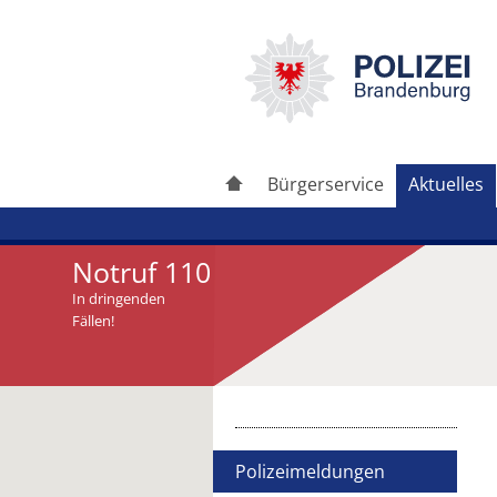
Bürgerservice
Aktuelles
Notruf 110
In dringenden
Fällen!
Artikel drucken
Artikel weiterleiten
Polizeimeldungen