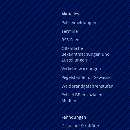
Aktuelles
Polizeimeldungen
Termine
RSS-Feeds
Öffentliche
Bekanntmachungen und
Zustellungen
Verkehrswarnungen
Pegelstände für Gewässer
Waldbrandgefahrenstufen
Polizei BB in sozialen
Medien
Fahndungen
Gesuchte Straftäter