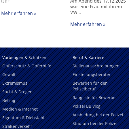
Am Abend des 17.12.2025
Uhr
war eine Frau mit ihrem
VW…
Mehr erfahren
Mehr erfahren
Vorbeugen & Schützen
Beruf & Karriere
Opferschutz & Opferhilfe
Stellenausschreibungen
Gewalt
Einstellungsberater
Extremismus
Bewerben für den
Polizeiberuf
Sucht & Drogen
Rangliste für Bewerber
Betrug
Polizei BB Vlog
Medien & Internet
Ausbildung bei der Polizei
Eigentum & Diebstahl
Studium bei der Polizei
Straßenverkehr