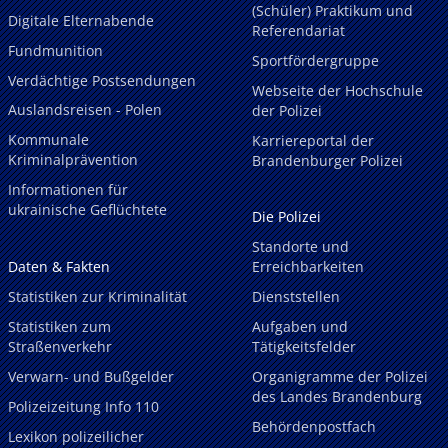
(Schüler) Praktikum und
Digitale Elternabende
Referendariat
Fundmunition
Sportfördergruppe
Verdächtige Postsendungen
Webseite der Hochschule
Auslandsreisen - Polen
der Polizei
Kommunale
Karriereportal der
Kriminalprävention
Brandenburger Polizei
Informationen für
ukrainische Geflüchtete
Die Polizei
Standorte und
Daten & Fakten
Erreichbarkeiten
Statistiken zur Kriminalität
Dienststellen
Statistiken zum
Aufgaben und
Straßenverkehr
Tätigkeitsfelder
Verwarn- und Bußgelder
Organigramme der Polizei
des Landes Brandenburg
Polizeizeitung Info 110
Behördenpostfach
Lexikon polizeilicher