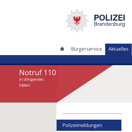
Bürgerservice
Aktuelles
Notruf 110
In dringenden
Fällen!
Artikel drucken
Artikel weiterleiten
Polizeimeldungen