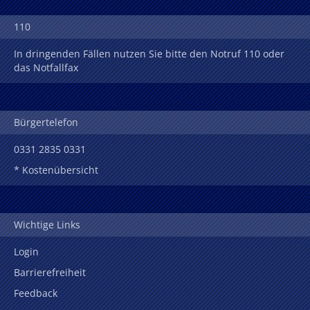
110
In dringenden Fällen nutzen Sie bitte den Notruf 110 oder
das Notfallfax
Bürgertelefon
0331 2835 0331
* Kostenübersicht
Wichtige Links
Login
Barrierefreiheit
Feedback