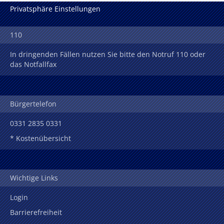
Privatsphäre Einstellungen
110
In dringenden Fällen nutzen Sie bitte den Notruf 110 oder
das Notfallfax
Bürgertelefon
0331 2835 0331
* Kostenübersicht
Wichtige Links
Login
Barrierefreiheit