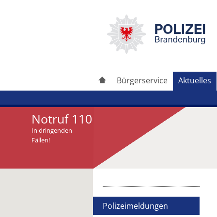
Bürgerservice
Aktuelles
Notruf 110
In dringenden
Fällen!
Artikel drucken
Artikel weiterleiten
Polizeimeldungen