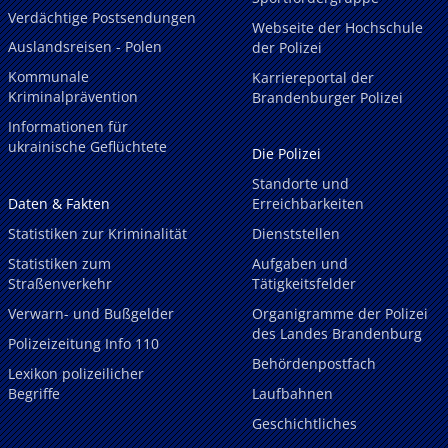
Verdächtige Postsendungen
Webseite der Hochschule
Auslandsreisen - Polen
der Polizei
Kommunale
Karriereportal der
Kriminalprävention
Brandenburger Polizei
Informationen für
ukrainische Geflüchtete
Die Polizei
Standorte und
Daten & Fakten
Erreichbarkeiten
Statistiken zur Kriminalität
Dienststellen
Statistiken zum
Aufgaben und
Straßenverkehr
Tätigkeitsfelder
Verwarn- und Bußgelder
Organigramme der Polizei
des Landes Brandenburg
Polizeizeitung Info 110
Behördenpostfach
Lexikon polizeilicher
Begriffe
Laufbahnen
Geschichtliches