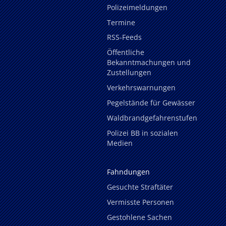
Polizeimeldungen
Termine
RSS-Feeds
Öffentliche
Bekanntmachungen und
Zustellungen
Verkehrswarnungen
Pegelstände für Gewässer
Waldbrandgefahrenstufen
Polizei BB in sozialen
Medien
Fahndungen
Gesuchte Straftäter
Vermisste Personen
Gestohlene Sachen