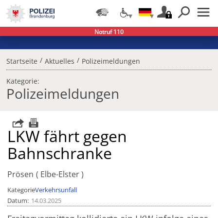
Notruf 110
/
/
Startseite
Aktuelles
Polizeimeldungen
Kategorie:
Polizeimeldungen
LKW fährt gegen
Bahnschranke
Prösen
Elbe-Elster
Kategorie
Verkehrsunfall
Datum
14.03.2025