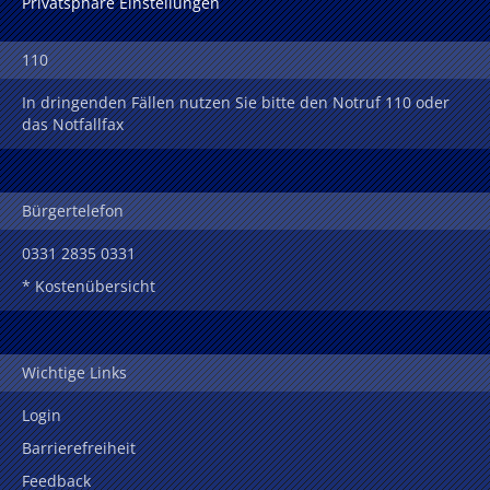
Privatsphäre Einstellungen
110
In dringenden Fällen nutzen Sie bitte den Notruf 110 oder
das Notfallfax
Bürgertelefon
0331 2835 0331
* Kostenübersicht
Wichtige Links
Login
Barrierefreiheit
Feedback