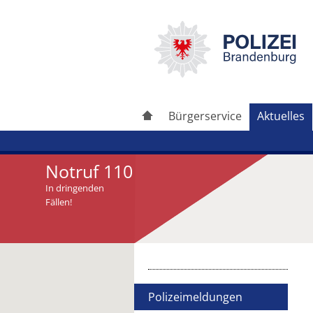
Bürgerservice
Aktuelles
Notruf 110
In dringenden
Fällen!
Artikel drucken
Artikel weiterleiten
Polizeimeldungen