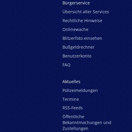
Bürgerservice
Übersicht aller Services
Rechtliche Hinweise
Onlinewache
Blitzerfoto einsehen
Bußgeldrechner
Benutzerkonto
FAQ
Aktuelles
Polizeimeldungen
Termine
RSS-Feeds
Öffentliche
Bekanntmachungen und
Zustellungen