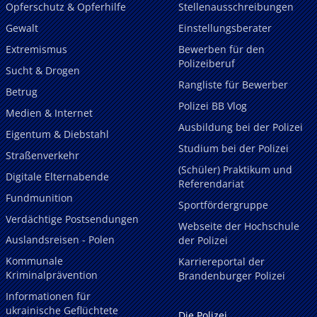
Opferschutz & Opferhilfe
Stellenausschreibungen
Gewalt
Einstellungsberater
Extremismus
Bewerben für den
Polizeiberuf
Sucht & Drogen
Rangliste für Bewerber
Betrug
Polizei BB Vlog
Medien & Internet
Ausbildung bei der Polizei
Eigentum & Diebstahl
Studium bei der Polizei
Straßenverkehr
(Schüler) Praktikum und
Digitale Elternabende
Referendariat
Fundmunition
Sportfördergruppe
Verdächtige Postsendungen
Webseite der Hochschule
Auslandsreisen - Polen
der Polizei
Kommunale
Karriereportal der
Kriminalprävention
Brandenburger Polizei
Informationen für
ukrainische Geflüchtete
Die Polizei