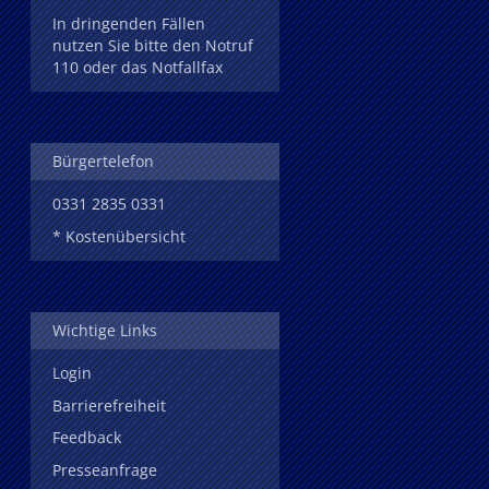
In dringenden Fällen
nutzen Sie bitte den Notruf
110 oder das Notfallfax
Bürgertelefon
0331 2835 0331
* Kostenübersicht
Wichtige Links
Login
Barrierefreiheit
Feedback
Presseanfrage