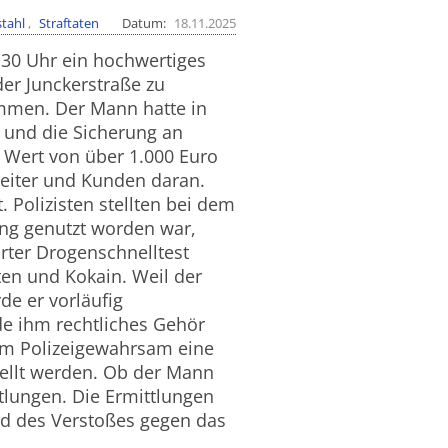
stahl
Straftaten
Datum
18.11.2025
3:30 Uhr ein hochwertiges
er Junckerstraße zu
mmen. Der Mann hatte in
 und die Sicherung an
m Wert von über 1.000 Euro
beiter und Kunden daran.
Polizisten stellten bei dem
ung genutzt worden war,
rter Drogenschnelltest
ten und Kokain. Weil der
e er vorläufig
e ihm rechtliches Gehör
im Polizeigewahrsam eine
stellt werden. Ob der Mann
tlungen. Die Ermittlungen
nd des Verstoßes gegen das