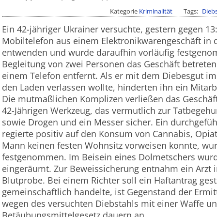
Kategorie
Kriminalität
Tags
Dieb
Ein 42-jähriger Ukrainer versuchte, gestern gegen 1
Mobiltelefon aus einem Elektronikwarengeschäft in d
entwenden und wurde daraufhin vorläufig festgeno
Begleitung von zwei Personen das Geschäft betreten
einem Telefon entfernt. Als er mit dem Diebesgut i
den Laden verlassen wollte, hinderten ihn ein Mitar
Die mutmaßlichen Komplizen verließen das Geschäft. 
42-Jährigen Werkzeug, das vermutlich zur Tatbegeh
sowie Drogen und ein Messer sicher. Ein durchgefüh
regierte positiv auf den Konsum von Cannabis, Opia
Mann keinen festen Wohnsitz vorweisen konnte, wurd
festgenommen. Im Beisein eines Dolmetschers wurd
eingeräumt. Zur Beweissicherung entnahm ein Arzt 
Blutprobe. Bei einem Richter soll ein Haftantrag ge
gemeinschaftlich handelte, ist Gegenstand der Ermit
wegen des versuchten Diebstahls mit einer Waffe u
Betäubungsmittelgesetz dauern an.