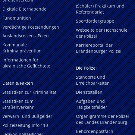
(Schüler) Praktikum und
Digitale Elternabende
Referendariat
Fundmunition
Sportfördergruppe
Verdächtige Postsendungen
Webseite der Hochschule
Auslandsreisen - Polen
der Polizei
Kommunale
Karriereportal der
Kriminalprävention
Brandenburger Polizei
Informationen für
ukrainische Geflüchtete
Die Polizei
Standorte und
Daten & Fakten
Erreichbarkeiten
Statistiken zur Kriminalität
Dienststellen
Statistiken zum
Aufgaben und
Straßenverkehr
Tätigkeitsfelder
Verwarn- und Bußgelder
Organigramme der Polizei
des Landes Brandenburg
Polizeizeitung Info 110
Behördenpostfach
Lexikon polizeilicher