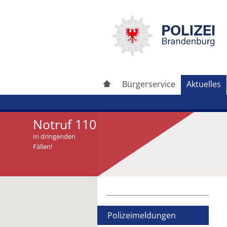
Bürgerservice
Aktuelles
Notruf 110
In dringenden
Fällen!
Artikel drucken
Artikel weiterleiten
Polizeimeldungen