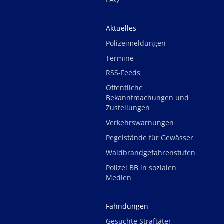
Aktuelles
Polizeimeldungen
Termine
RSS-Feeds
Öffentliche
Bekanntmachungen und
Zustellungen
Verkehrswarnungen
Pegelstände für Gewässer
Waldbrandgefahrenstufen
Polizei BB in sozialen
Medien
Fahndungen
Gesuchte Straftäter