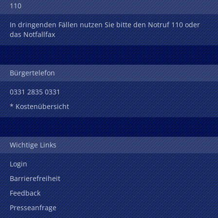
110
In dringenden Fällen nutzen Sie bitte den Notruf 110 oder
das Notfallfax
Bürgertelefon
0331 2835 0331
* Kostenübersicht
Wichtige Links
Login
Barrierefreiheit
Feedback
Presseanfrage