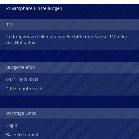
Privatsphäre Einstellungen
110
In dringenden Fällen nutzen Sie bitte den Notruf 110 oder
das Notfallfax
Bürgertelefon
0331 2835 0331
* Kostenübersicht
Wichtige Links
Login
Barrierefreiheit