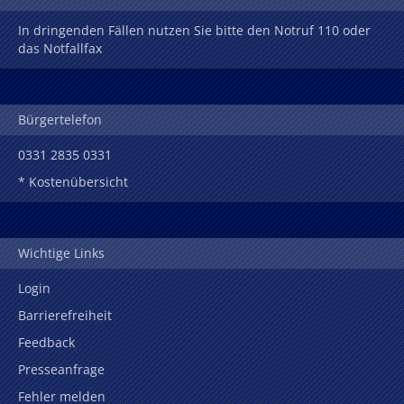
In dringenden Fällen nutzen Sie bitte den Notruf 110 oder
das Notfallfax
Bürgertelefon
0331 2835 0331
* Kostenübersicht
Wichtige Links
Login
Barrierefreiheit
Feedback
Presseanfrage
Fehler melden