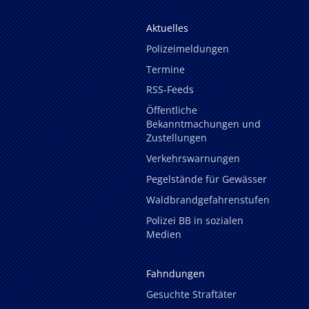
Aktuelles
Polizeimeldungen
Termine
RSS-Feeds
Öffentliche
Bekanntmachungen und
Zustellungen
Verkehrswarnungen
Pegelstände für Gewässer
Waldbrandgefahrenstufen
Polizei BB in sozialen
Medien
Fahndungen
Gesuchte Straftäter