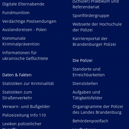
(Schüler) Praktikum und
Digitale Elternabende
Referendariat
Fundmunition
Sportfördergruppe
Verdächtige Postsendungen
Webseite der Hochschule
Auslandsreisen - Polen
der Polizei
Kommunale
Karriereportal der
Kriminalprävention
Brandenburger Polizei
Informationen für
ukrainische Geflüchtete
Die Polizei
Standorte und
Daten & Fakten
Erreichbarkeiten
Statistiken zur Kriminalität
Dienststellen
Statistiken zum
Aufgaben und
Straßenverkehr
Tätigkeitsfelder
Verwarn- und Bußgelder
Organigramme der Polizei
des Landes Brandenburg
Polizeizeitung Info 110
Behördenpostfach
Lexikon polizeilicher