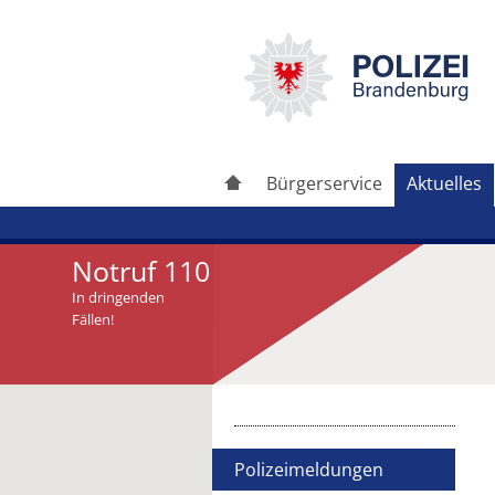
Bürgerservice
Aktuelles
Notruf 110
In dringenden
Fällen!
Artikel drucken
Artikel weiterleiten
Polizeimeldungen