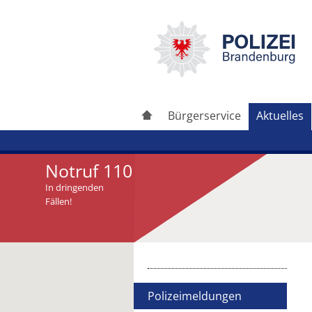
Bürgerservice
Aktuelles
Notruf 110
In dringenden
Fällen!
Artikel drucken
Artikel weiterleiten
Polizeimeldungen