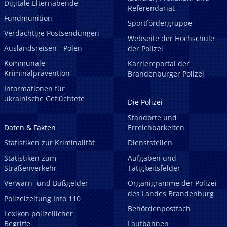
Digitale Elternabende
Referendariat
Fundmunition
Sportfördergruppe
Verdächtige Postsendungen
Webseite der Hochschule
Auslandsreisen - Polen
der Polizei
Kommunale
Karriereportal der
Kriminalprävention
Brandenburger Polizei
Informationen für
ukrainische Geflüchtete
Die Polizei
Standorte und
Daten & Fakten
Erreichbarkeiten
Statistiken zur Kriminalität
Dienststellen
Statistiken zum
Aufgaben und
Straßenverkehr
Tätigkeitsfelder
Verwarn- und Bußgelder
Organigramme der Polizei
des Landes Brandenburg
Polizeizeitung Info 110
Behördenpostfach
Lexikon polizeilicher
Begriffe
Laufbahnen