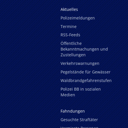
Aktuelles
Polizeimeldungen
Termine
RSS-Feeds
Öffentliche
Bekanntmachungen und
Zustellungen
Verkehrswarnungen
Pegelstände für Gewässer
Waldbrandgefahrenstufen
Polizei BB in sozialen
Medien
Fahndungen
Gesuchte Straftäter