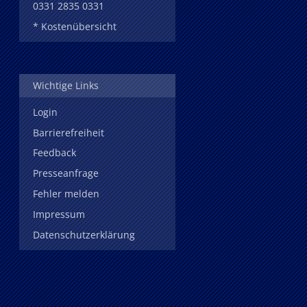
0331 2835 0331
* Kostenübersicht
Wichtige Links
Login
Barrierefreiheit
Feedback
Presseanfrage
Fehler melden
Impressum
Datenschutzerklärung