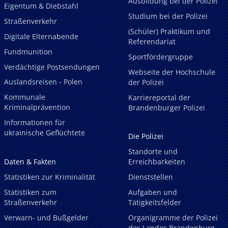
Ausbildung bei der Polizei
Eigentum & Diebstahl
Studium bei der Polizei
Straßenverkehr
(Schüler) Praktikum und
Digitale Elternabende
Referendariat
Fundmunition
Sportfördergruppe
Verdächtige Postsendungen
Webseite der Hochschule
Auslandsreisen - Polen
der Polizei
Kommunale
Karriereportal der
Kriminalprävention
Brandenburger Polizei
Informationen für
ukrainische Geflüchtete
Die Polizei
Standorte und
Daten & Fakten
Erreichbarkeiten
Statistiken zur Kriminalität
Dienststellen
Statistiken zum
Aufgaben und
Straßenverkehr
Tätigkeitsfelder
Verwarn- und Bußgelder
Organigramme der Polizei
des Landes Brandenburg