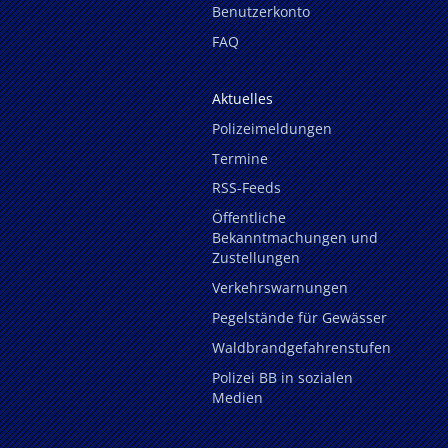
Benutzerkonto
FAQ
Aktuelles
Polizeimeldungen
Termine
RSS-Feeds
Öffentliche
Bekanntmachungen und
Zustellungen
Verkehrswarnungen
Pegelstände für Gewässer
Waldbrandgefahrenstufen
Polizei BB in sozialen
Medien