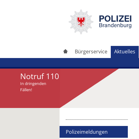
Bürgerservice
Aktuelles
Notruf 110
In dringenden
Fällen!
Artikel drucken
Artikel weiterleiten
Polizeimeldungen