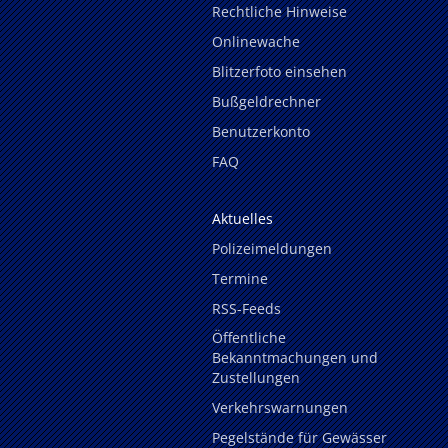
Rechtliche Hinweise
Onlinewache
Blitzerfoto einsehen
Bußgeldrechner
Benutzerkonto
FAQ
Aktuelles
Polizeimeldungen
Termine
RSS-Feeds
Öffentliche
Bekanntmachungen und
Zustellungen
Verkehrswarnungen
Pegelstände für Gewässer