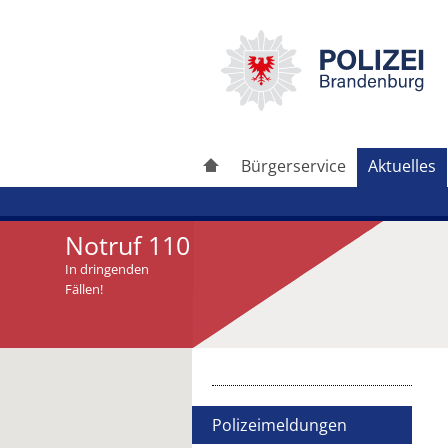
Bürgerservice
Aktuelles
Notruf 110
In dringenden
Fällen!
Artikel drucken
Artikel weiterleiten
Polizeimeldungen