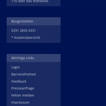
110 oder das Notfallfax
Bürgertelefon
0331 2835 0331
* Kostenübersicht
Wichtige Links
Login
Barrierefreiheit
Feedback
Presseanfrage
Fehler melden
Impressum