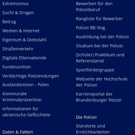
Extremismus
Bewerben für den
Polizeiberuf
Sucht & Drogen
Rangliste für Bewerber
Betrug
Polizei BB Vlog
Medien & Internet
Ausbildung bei der Polizei
Eigentum & Diebstahl
Studium bei der Polizei
Straßenverkehr
(Schüler) Praktikum und
Digitale Elternabende
Referendariat
Fundmunition
Sportfördergruppe
Verdächtige Postsendungen
Webseite der Hochschule
Auslandsreisen - Polen
der Polizei
Kommunale
Karriereportal der
Kriminalprävention
Brandenburger Polizei
Informationen für
ukrainische Geflüchtete
Die Polizei
Standorte und
Daten & Fakten
Erreichbarkeiten