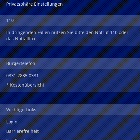
Privatsphäre Einstellungen
110
In dringenden Fällen nutzen Sie bitte den Notruf 110 oder
das Notfallfax
Bürgertelefon
0331 2835 0331
* Kostenübersicht
Wichtige Links
Login
Barrierefreiheit