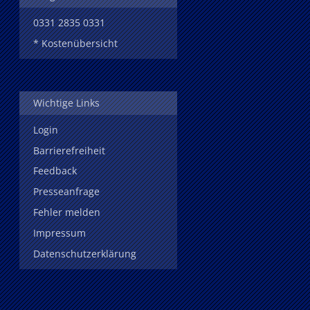
0331 2835 0331
* Kostenübersicht
Wichtige Links
Login
Barrierefreiheit
Feedback
Presseanfrage
Fehler melden
Impressum
Datenschutzerklärung