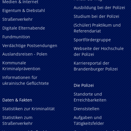
Medien & Internet
Ausbildung bei der Polizei
Eigentum & Diebstahl
Studium bei der Polizei
Straßenverkehr
(Schüler) Praktikum und
Digitale Elternabende
Referendariat
Fundmunition
Sportfördergruppe
Verdächtige Postsendungen
Webseite der Hochschule
Auslandsreisen - Polen
der Polizei
Kommunale
Karriereportal der
Kriminalprävention
Brandenburger Polizei
Informationen für
ukrainische Geflüchtete
Die Polizei
Standorte und
Daten & Fakten
Erreichbarkeiten
Statistiken zur Kriminalität
Dienststellen
Statistiken zum
Aufgaben und
Straßenverkehr
Tätigkeitsfelder