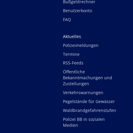
Bußgeldrechner
Benutzerkonto
FAQ
Aktuelles
Polizeimeldungen
Termine
RSS-Feeds
Öffentliche
Bekanntmachungen und
Zustellungen
Verkehrswarnungen
Pegelstände für Gewässer
Waldbrandgefahrenstufen
Polizei BB in sozialen
Medien