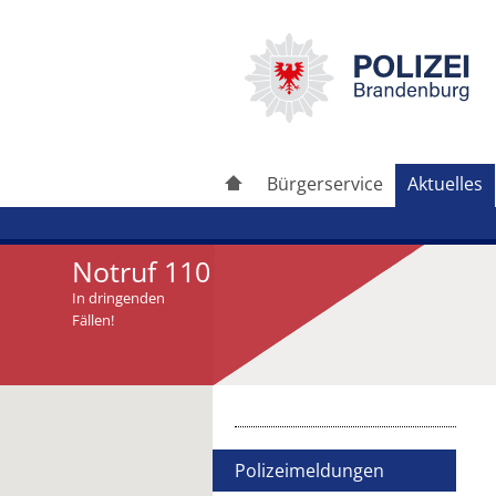
Bürgerservice
Aktuelles
Notruf 110
In dringenden
Fällen!
Artikel drucken
Artikel weiterleiten
Polizeimeldungen