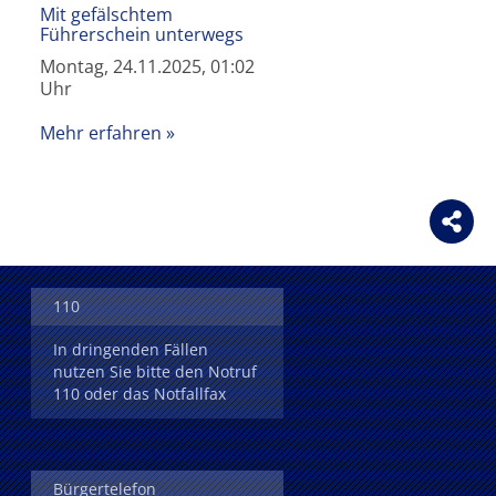
Mit gefälschtem
Führerschein unterwegs
Montag, 24.11.2025, 01:02
Uhr
Mehr erfahren
110
In dringenden Fällen
nutzen Sie bitte den Notruf
110 oder das Notfallfax
Bürgertelefon