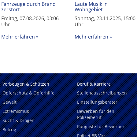
Fahrzeuge durch Brand
Laute Musik in
zerstört
Wohngebiet
Freitag, 07.08.2026, 03:06
Sonntag, 23.11.2025, 15:00
Uhr
Uhr
Mehr erfahren
Mehr erfahren
Vorbeugen & Schützen
Beruf & Karriere
Opferschutz & Opferhilfe
Stellenausschreibungen
Gewalt
Einstellungsberater
Extremismus
Bewerben für den
Polizeiberuf
Sucht & Drogen
Rangliste für Bewerber
Betrug
Polizei BB Vlog