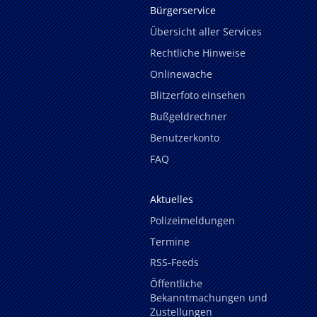
Bürgerservice
Übersicht aller Services
Rechtliche Hinweise
Onlinewache
Blitzerfoto einsehen
Bußgeldrechner
Benutzerkonto
FAQ
Aktuelles
Polizeimeldungen
Termine
RSS-Feeds
Öffentliche
Bekanntmachungen und
Zustellungen