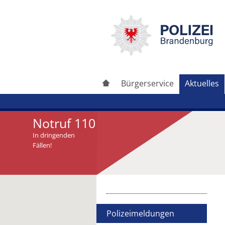
Bürgerservice
Aktuelles
Notruf 110
In dringenden
Fällen!
Artikel drucken
Artikel weiterleiten
Polizeimeldungen