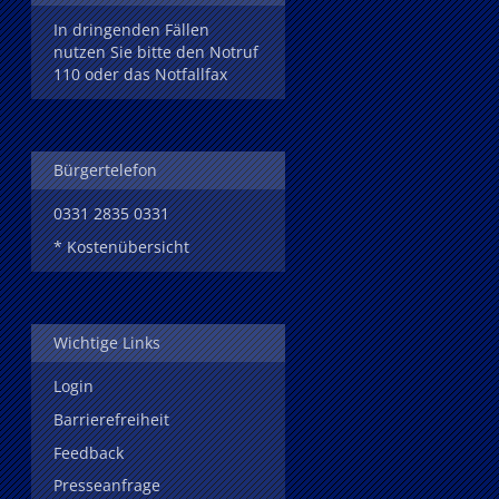
In dringenden Fällen
nutzen Sie bitte den Notruf
110 oder das Notfallfax
Bürgertelefon
0331 2835 0331
* Kostenübersicht
Wichtige Links
Login
Barrierefreiheit
Feedback
Presseanfrage