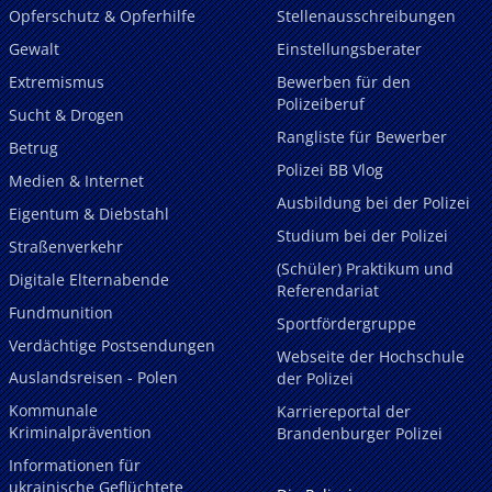
Opferschutz & Opferhilfe
Stellenausschreibungen
Gewalt
Einstellungsberater
Extremismus
Bewerben für den
Polizeiberuf
Sucht & Drogen
Rangliste für Bewerber
Betrug
Polizei BB Vlog
Medien & Internet
Ausbildung bei der Polizei
Eigentum & Diebstahl
Studium bei der Polizei
Straßenverkehr
(Schüler) Praktikum und
Digitale Elternabende
Referendariat
Fundmunition
Sportfördergruppe
Verdächtige Postsendungen
Webseite der Hochschule
Auslandsreisen - Polen
der Polizei
Kommunale
Karriereportal der
Kriminalprävention
Brandenburger Polizei
Informationen für
ukrainische Geflüchtete