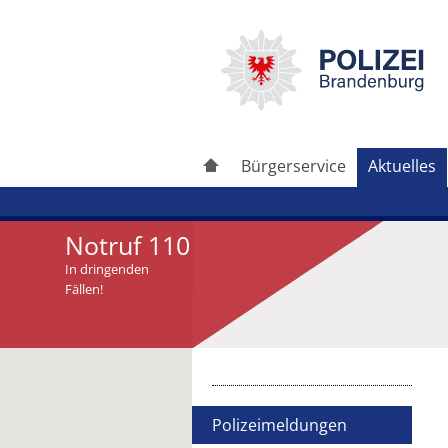
Bürgerservice
Aktuelles
Notruf 110
In dringenden
Fällen!
Artikel drucken
Artikel weiterleiten
Polizeimeldungen