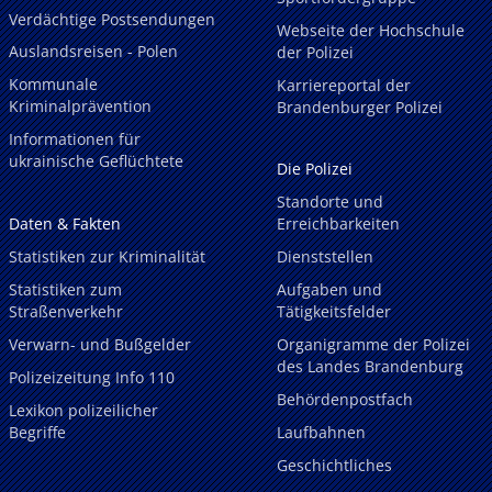
Verdächtige Postsendungen
Webseite der Hochschule
Auslandsreisen - Polen
der Polizei
Kommunale
Karriereportal der
Kriminalprävention
Brandenburger Polizei
Informationen für
ukrainische Geflüchtete
Die Polizei
Standorte und
Daten & Fakten
Erreichbarkeiten
Statistiken zur Kriminalität
Dienststellen
Statistiken zum
Aufgaben und
Straßenverkehr
Tätigkeitsfelder
Verwarn- und Bußgelder
Organigramme der Polizei
des Landes Brandenburg
Polizeizeitung Info 110
Behördenpostfach
Lexikon polizeilicher
Begriffe
Laufbahnen
Geschichtliches