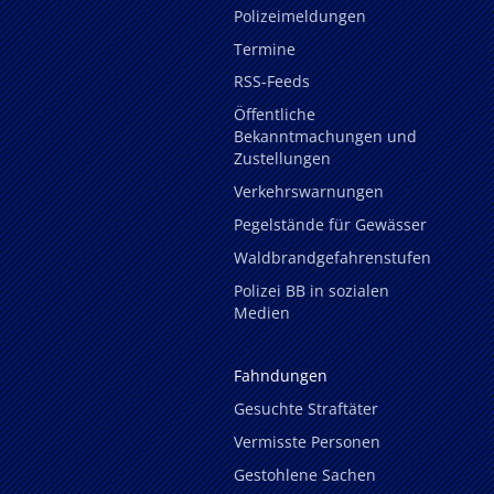
Polizeimeldungen
Termine
RSS-Feeds
Öffentliche
Bekanntmachungen und
Zustellungen
Verkehrswarnungen
Pegelstände für Gewässer
Waldbrandgefahrenstufen
Polizei BB in sozialen
Medien
Fahndungen
Gesuchte Straftäter
Vermisste Personen
Gestohlene Sachen