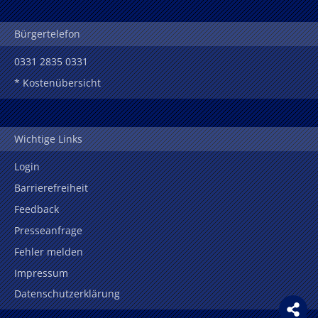
Bürgertelefon
0331 2835 0331
* Kostenübersicht
Wichtige Links
Login
Barrierefreiheit
Feedback
Presseanfrage
Fehler melden
Impressum
Datenschutzerklärung