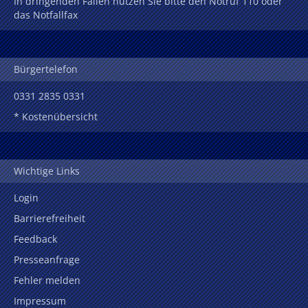
In dringenden Fällen nutzen Sie bitte den Notruf 110 oder
das Notfallfax
Bürgertelefon
0331 2835 0331
* Kostenübersicht
Wichtige Links
Login
Barrierefreiheit
Feedback
Presseanfrage
Fehler melden
Impressum