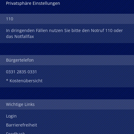
Privatsphäre Einstellungen
110
In dringenden Fällen nutzen Sie bitte den Notruf 110 oder
das Notfallfax
Bürgertelefon
0331 2835 0331
* Kostenübersicht
Wichtige Links
Login
Barrierefreiheit
Feedback