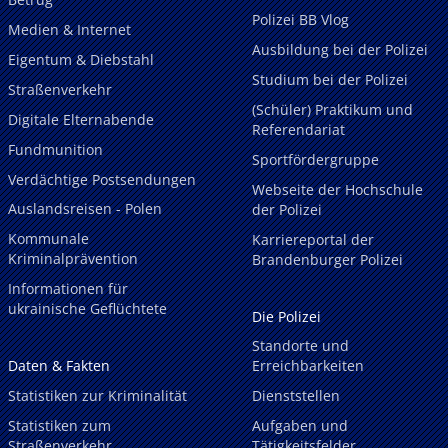
Polizei BB Vlog
Medien & Internet
Ausbildung bei der Polizei
Eigentum & Diebstahl
Studium bei der Polizei
Straßenverkehr
(Schüler) Praktikum und
Digitale Elternabende
Referendariat
Fundmunition
Sportfördergruppe
Verdächtige Postsendungen
Webseite der Hochschule
Auslandsreisen - Polen
der Polizei
Kommunale
Karriereportal der
Kriminalprävention
Brandenburger Polizei
Informationen für
ukrainische Geflüchtete
Die Polizei
Standorte und
Daten & Fakten
Erreichbarkeiten
Statistiken zur Kriminalität
Dienststellen
Statistiken zum
Aufgaben und
Straßenverkehr
Tätigkeitsfelder