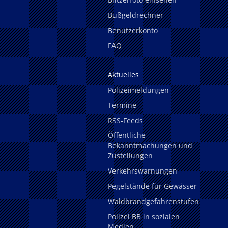
Bußgeldrechner
Benutzerkonto
FAQ
Aktuelles
Polizeimeldungen
Termine
RSS-Feeds
Öffentliche
Bekanntmachungen und
Zustellungen
Verkehrswarnungen
Pegelstände für Gewässer
Waldbrandgefahrenstufen
Polizei BB in sozialen
Medien