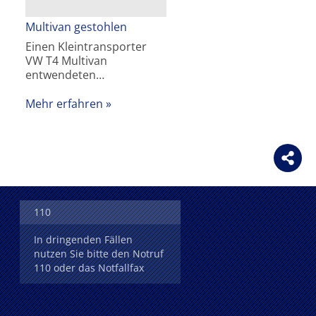
Multivan gestohlen
Einen Kleintransporter
VW T4 Multivan
entwendeten…
Mehr erfahren
110
In dringenden Fällen
nutzen Sie bitte den Notruf
110 oder das Notfallfax