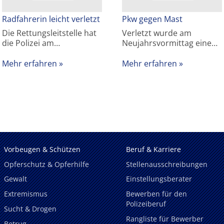
Radfahrerin leicht verletzt
Pkw gegen Mast
Die Rettungsleitstelle hat
Verletzt wurde am
die Polizei am…
Neujahrsvormittag eine…
Mehr erfahren
Mehr erfahren
Vorbeugen & Schützen
Beruf & Karriere
Opferschutz & Opferhilfe
Stellenausschreibungen
Gewalt
Einstellungsberater
Extremismus
Bewerben für den
Polizeiberuf
Sucht & Drogen
Rangliste für Bewerber
Betrug