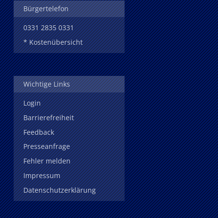
Bürgertelefon
0331 2835 0331
* Kostenübersicht
Wichtige Links
Login
Barrierefreiheit
Feedback
Presseanfrage
Fehler melden
Impressum
Datenschutzerklärung