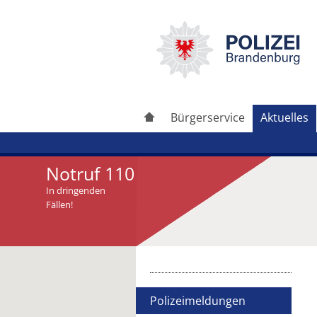
Bürgerservice
Aktuelles
Notruf 110
In dringenden
Fällen!
Artikel drucken
Artikel weiterleiten
Polizeimeldungen