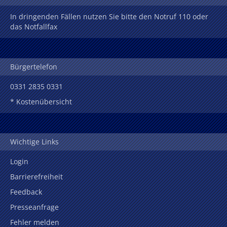
In dringenden Fällen nutzen Sie bitte den Notruf 110 oder
das Notfallfax
Bürgertelefon
0331 2835 0331
* Kostenübersicht
Wichtige Links
Login
Barrierefreiheit
Feedback
Presseanfrage
Fehler melden