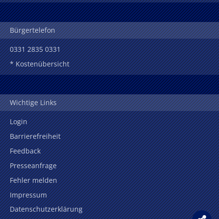
Bürgertelefon
0331 2835 0331
* Kostenübersicht
Wichtige Links
Login
Barrierefreiheit
Feedback
Presseanfrage
Fehler melden
Impressum
Datenschutzerklärung