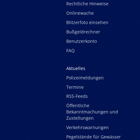
Rechtliche Hinweise
Onlinewache
Blitzerfoto einsehen
Bußgeldrechner
Benutzerkonto
FAQ
Aktuelles
Polizeimeldungen
Termine
RSS-Feeds
Öffentliche
Bekanntmachungen und
Zustellungen
Verkehrswarnungen
Pegelstände für Gewässer