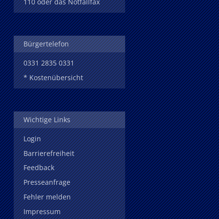
110 oder das Notfallfax
Bürgertelefon
0331 2835 0331
* Kostenübersicht
Wichtige Links
Login
Barrierefreiheit
Feedback
Presseanfrage
Fehler melden
Impressum