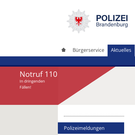
Bürgerservice
Aktuelles
Notruf 110
In dringenden
Fällen!
Artikel drucken
Artikel weiterleiten
Polizeimeldungen