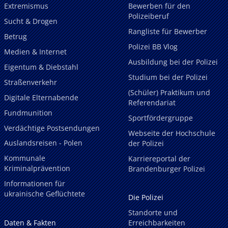
Extremismus
Bewerben für den
Polizeiberuf
Sucht & Drogen
Rangliste für Bewerber
Betrug
Polizei BB Vlog
Medien & Internet
Ausbildung bei der Polizei
Eigentum & Diebstahl
Studium bei der Polizei
Straßenverkehr
(Schüler) Praktikum und
Digitale Elternabende
Referendariat
Fundmunition
Sportfördergruppe
Verdächtige Postsendungen
Webseite der Hochschule
Auslandsreisen - Polen
der Polizei
Kommunale
Karriereportal der
Kriminalprävention
Brandenburger Polizei
Informationen für
ukrainische Geflüchtete
Die Polizei
Standorte und
Daten & Fakten
Erreichbarkeiten