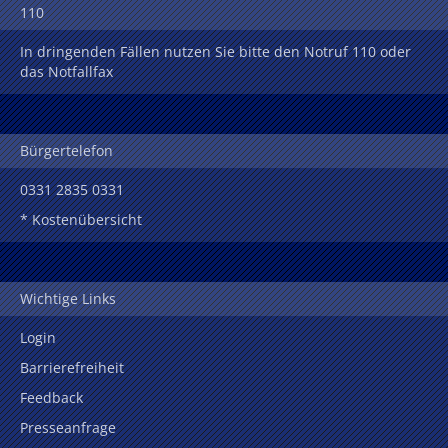
110
In dringenden Fällen nutzen Sie bitte den Notruf 110 oder
das Notfallfax
Bürgertelefon
0331 2835 0331
* Kostenübersicht
Wichtige Links
Login
Barrierefreiheit
Feedback
Presseanfrage