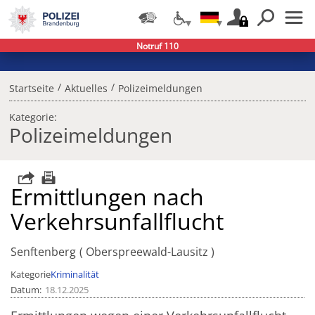
Notruf 110
/
/
Startseite
Aktuelles
Polizeimeldungen
Kategorie:
Polizeimeldungen
Ermittlungen nach
Verkehrsunfallflucht
Senftenberg
Oberspreewald-Lausitz
Kategorie
Kriminalität
Datum
18.12.2025