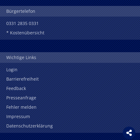
Bürgertelefon
0331 2835 0331
* Kostenübersicht
Wichtige Links
Login
Barrierefreiheit
Feedback
Presseanfrage
Fehler melden
Impressum
Datenschutzerklärung