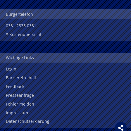
Bürgertelefon
0331 2835 0331
* Kostenübersicht
Wichtige Links
Login
Barrierefreiheit
Feedback
Presseanfrage
Fehler melden
Impressum
Datenschutzerklärung