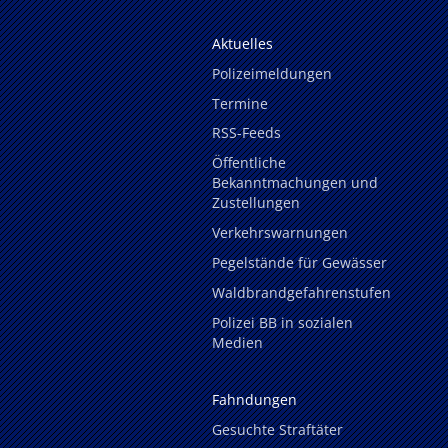
Aktuelles
Polizeimeldungen
Termine
RSS-Feeds
Öffentliche
Bekanntmachungen und
Zustellungen
Verkehrswarnungen
Pegelstände für Gewässer
Waldbrandgefahrenstufen
Polizei BB in sozialen
Medien
Fahndungen
Gesuchte Straftäter