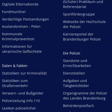
(Schüler) Praktikum und
Digitale Elternabende
Referendariat
Fundmunition
Sportfördergruppe
Verdächtige Postsendungen
Webseite der Hochschule
Auslandsreisen - Polen
der Polizei
Kommunale
Karriereportal der
Kriminalprävention
Brandenburger Polizei
Informationen für
ukrainische Geflüchtete
Die Polizei
Standorte und
Daten & Fakten
Erreichbarkeiten
Statistiken zur Kriminalität
Dienststellen
Statistiken zum
Aufgaben und
Straßenverkehr
Tätigkeitsfelder
Verwarn- und Bußgelder
Organigramme der Polizei
des Landes Brandenburg
Polizeizeitung Info 110
Behördenpostfach
Lexikon polizeilicher