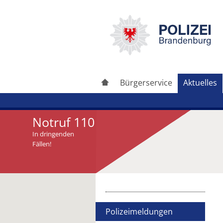
Bürgerservice
Aktuelles
Notruf 110
In dringenden
Fällen!
Artikel drucken
Artikel weiterleiten
Polizeimeldungen