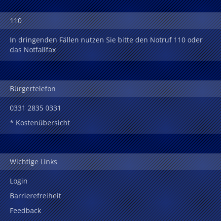
110
In dringenden Fällen nutzen Sie bitte den Notruf 110 oder
das Notfallfax
Bürgertelefon
0331 2835 0331
* Kostenübersicht
Wichtige Links
Login
Barrierefreiheit
Feedback