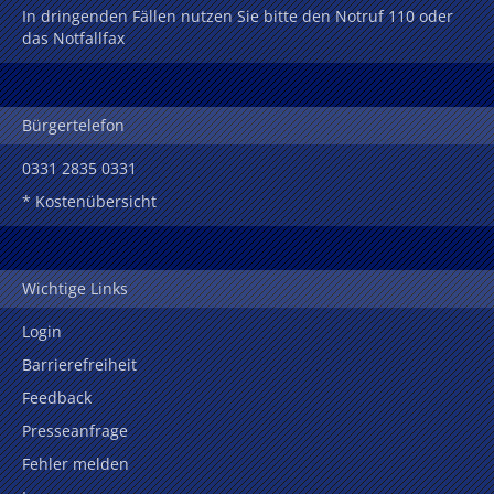
In dringenden Fällen nutzen Sie bitte den Notruf 110 oder
das Notfallfax
Bürgertelefon
0331 2835 0331
* Kostenübersicht
Wichtige Links
Login
Barrierefreiheit
Feedback
Presseanfrage
Fehler melden