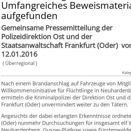
Umfangreiches Beweismateri
aufgefunden
Gemeinsame Pressemitteilung
der
Polizeidirektion Ost und
der
Staatsanwaltschaft Frankfurt (Oder)
vo
12.01.2016
Überregional
Kate
Nach einem Brandanschlag auf Fahrzeuge von Mitgli
Willkommensinitiative für Flüchtlinge in Neuharden
ermitteln die Kriminalpolizei der Direktion Ost und 
Frankfurt (Oder) unvermindert weiter zu den Tätern.
Angesichts der dabei erlangten Erkenntnisse ordnete
(Oder) nunmehr Durchsuchungen für insgesamt elf 
Neuhardenberg, Gusow-Platkow sowie Fürstenwalde 