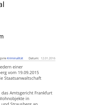
al
m
gorie
Kriminalität
Datum
12.01.2016
edern einer
berg vom 19.09.2015
die Staatsanwaltschaft
 das Amtsgericht Frankfurt
Wohnobjekte in
und Strausberg an.