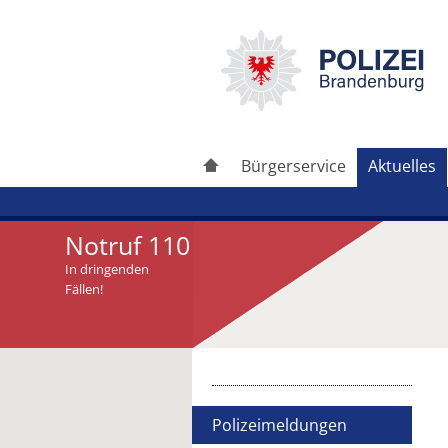
Bürgerservice
Aktuelles
Notruf 110
In dringenden
Fällen!
Artikel drucken
Artikel weiterleiten
Polizeimeldungen