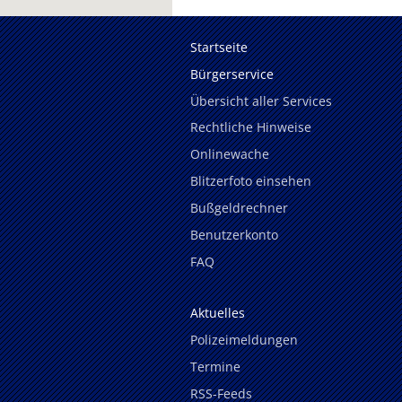
Startseite
Bürgerservice
Übersicht aller Services
Rechtliche Hinweise
Onlinewache
Blitzerfoto einsehen
Bußgeldrechner
Benutzerkonto
FAQ
Aktuelles
Polizeimeldungen
Termine
RSS-Feeds