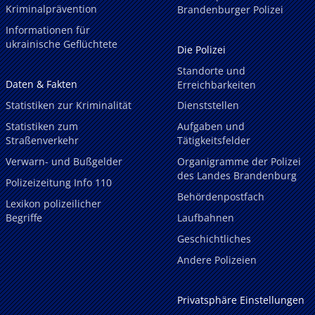
Kriminalprävention
Brandenburger Polizei
Informationen für
ukrainische Geflüchtete
Die Polizei
Standorte und
Daten & Fakten
Erreichbarkeiten
Statistiken zur Kriminalität
Dienststellen
Statistiken zum
Aufgaben und
Straßenverkehr
Tätigkeitsfelder
Verwarn- und Bußgelder
Organigramme der Polizei
des Landes Brandenburg
Polizeizeitung Info 110
Behördenpostfach
Lexikon polizeilicher
Begriffe
Laufbahnen
Geschichtliches
Andere Polizeien
Privatsphäre Einstellungen