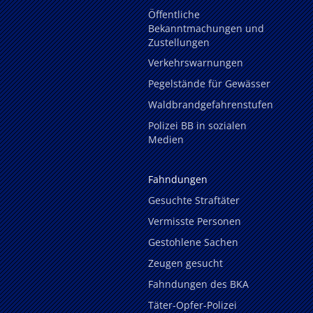
Öffentliche
Bekanntmachungen und
Zustellungen
Verkehrswarnungen
Pegelstände für Gewässer
Waldbrandgefahrenstufen
Polizei BB in sozialen
Medien
Fahndungen
Gesuchte Straftäter
Vermisste Personen
Gestohlene Sachen
Zeugen gesucht
Fahndungen des BKA
Täter-Opfer-Polizei