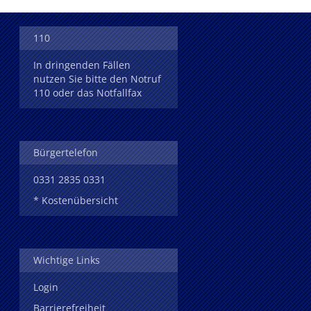
110
In dringenden Fällen
nutzen Sie bitte den Notruf
110 oder das Notfallfax
Bürgertelefon
0331 2835 0331
* Kostenübersicht
Wichtige Links
Login
Barrierefreiheit