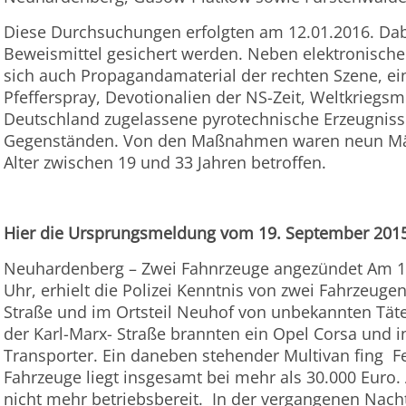
Diese Durchsuchungen erfolgten am 12.01.2016. Da
Beweismittel gesichert werden. Neben elektronisch
sich auch Propagandamaterial der rechten Szene, ei
Pfefferspray, Devotionalien der NS-Zeit, Weltkriegsm
Deutschland zugelassene pyrotechnische Erzeugnisse
Gegenständen. Von den Maßnahmen waren neun Mä
Alter zwischen 19 und 33 Jahren betroffen.
Hier die Ursprungsmeldung vom 19. September 2015
Neuhardenberg – Zwei Fahnrzeuge angezündet Am 19
Uhr, erhielt die Polizei Kenntnis von zwei Fahrzeugen,
Straße und im Ortsteil Neuhof von unbekannten Tät
der Karl-Marx- Straße brannten ein Opel Corsa und 
Transporter. Ein daneben stehender Multivan fing F
Fahrzeuge liegt insgesamt bei mehr als 30.000 Euro. 
nicht mehr betriebsbereit. In der vergangenen Nacht