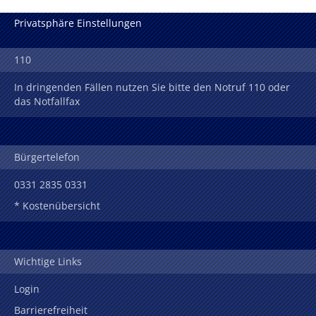
Privatsphäre Einstellungen
110
In dringenden Fällen nutzen Sie bitte den Notruf 110 oder
das Notfallfax
Bürgertelefon
0331 2835 0331
* Kostenübersicht
Wichtige Links
Login
Barrierefreiheit