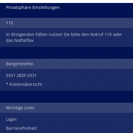
Privatsphäre Einstellungen
110
In dringenden Fällen nutzen Sie bitte den Notruf 110 oder
das Notfallfax
Bürgertelefon
0331 2835 0331
* Kostenübersicht
Wichtige Links
Login
Barrierefreiheit