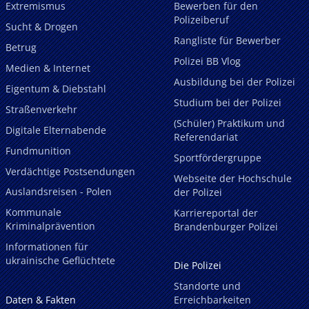
Extremismus
Bewerben für den
Polizeiberuf
Sucht & Drogen
Rangliste für Bewerber
Betrug
Polizei BB Vlog
Medien & Internet
Ausbildung bei der Polizei
Eigentum & Diebstahl
Studium bei der Polizei
Straßenverkehr
(Schüler) Praktikum und
Digitale Elternabende
Referendariat
Fundmunition
Sportfördergruppe
Verdächtige Postsendungen
Webseite der Hochschule
Auslandsreisen - Polen
der Polizei
Kommunale
Karriereportal der
Kriminalprävention
Brandenburger Polizei
Informationen für
ukrainische Geflüchtete
Die Polizei
Standorte und
Daten & Fakten
Erreichbarkeiten