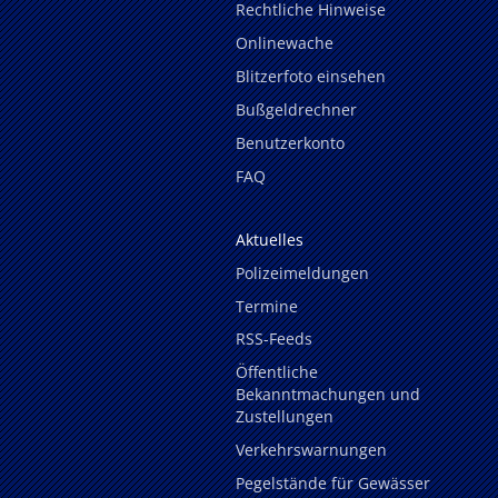
Rechtliche Hinweise
Onlinewache
Blitzerfoto einsehen
Bußgeldrechner
Benutzerkonto
FAQ
Aktuelles
Polizeimeldungen
Termine
RSS-Feeds
Öffentliche
Bekanntmachungen und
Zustellungen
Verkehrswarnungen
Pegelstände für Gewässer