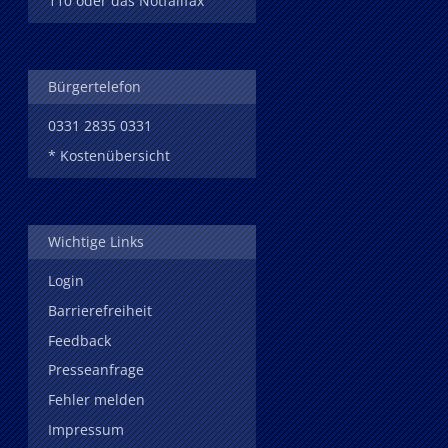
110 oder das Notfallfax
Bürgertelefon
0331 2835 0331
* Kostenübersicht
Wichtige Links
Login
Barrierefreiheit
Feedback
Presseanfrage
Fehler melden
Impressum