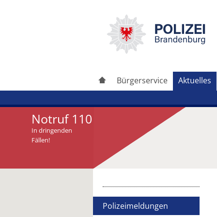
Bürgerservice
Aktuelles
Notruf 110
In dringenden
Fällen!
Artikel drucken
Artikel weiterleiten
Polizeimeldungen