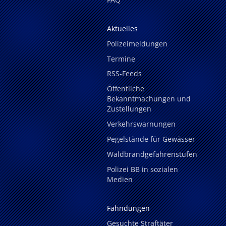
Aktuelles
Polizeimeldungen
Termine
RSS-Feeds
Öffentliche
Bekanntmachungen und
Zustellungen
Verkehrswarnungen
Pegelstände für Gewässer
Waldbrandgefahrenstufen
Polizei BB in sozialen
Medien
Fahndungen
Gesuchte Straftäter