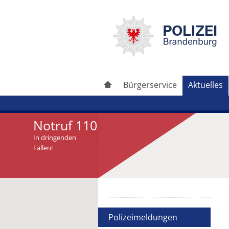
Bürgerservice
Aktuelles
Notruf 110
In dringenden
Fällen!
Artikel drucken
Artikel weiterleiten
Polizeimeldungen