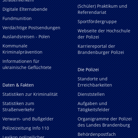
(Schüler) Praktikum und
Digitale Elternabende
Referendariat
Fundmunition
Sportfördergruppe
Verdächtige Postsendungen
Webseite der Hochschule
Auslandsreisen - Polen
der Polizei
Kommunale
Karriereportal der
Kriminalprävention
Brandenburger Polizei
Informationen für
ukrainische Geflüchtete
Die Polizei
Standorte und
Daten & Fakten
Erreichbarkeiten
Statistiken zur Kriminalität
Dienststellen
Statistiken zum
Aufgaben und
Straßenverkehr
Tätigkeitsfelder
Verwarn- und Bußgelder
Organigramme der Polizei
des Landes Brandenburg
Polizeizeitung Info 110
Behördenpostfach
Lexikon polizeilicher