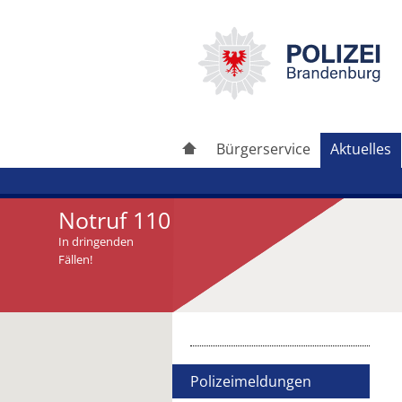
Bürgerservice
Aktuelles
Notruf 110
In dringenden
Fällen!
Artikel drucken
Artikel weiterleiten
Polizeimeldungen