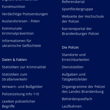
Referendariat
Fundmunition
Sportfördergruppe
Verdächtige Postsendungen
Webseite der Hochschule
Auslandsreisen - Polen
der Polizei
Kommunale
Karriereportal der
Kriminalprävention
Brandenburger Polizei
Informationen für
ukrainische Geflüchtete
Die Polizei
Standorte und
Daten & Fakten
Erreichbarkeiten
Statistiken zur Kriminalität
Dienststellen
Statistiken zum
Aufgaben und
Straßenverkehr
Tätigkeitsfelder
Verwarn- und Bußgelder
Organigramme der Polizei
des Landes Brandenburg
Polizeizeitung Info 110
Behördenpostfach
Lexikon polizeilicher
Begriffe
Laufbahnen