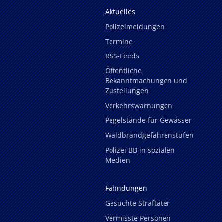
Aktuelles
Polizeimeldungen
Termine
RSS-Feeds
Öffentliche
Bekanntmachungen und
Zustellungen
Verkehrswarnungen
Pegelstände für Gewässer
Waldbrandgefahrenstufen
Polizei BB in sozialen
Medien
Fahndungen
Gesuchte Straftäter
Vermisste Personen