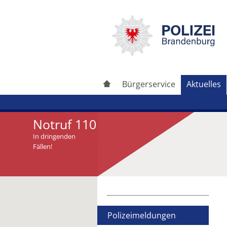
Bürgerservice
Aktuelles
Notruf 110
In dringenden
Fällen!
Artikel drucken
Artikel weiterleiten
Polizeimeldungen