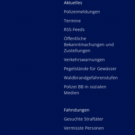
Aktuelles
Polizeimeldungen
Termine
RSS-Feeds
Öffentliche
Bekanntmachungen und
Zustellungen
Verkehrswarnungen
Pegelstände für Gewässer
Waldbrandgefahrenstufen
Polizei BB in sozialen
Medien
Fahndungen
Gesuchte Straftäter
Vermisste Personen