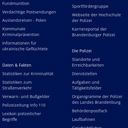
Fundmunition
Sportfördergruppe
Verdächtige Postsendungen
Webseite der Hochschule
Auslandsreisen - Polen
der Polizei
Kommunale
Karriereportal der
Kriminalprävention
Brandenburger Polizei
Informationen für
ukrainische Geflüchtete
Die Polizei
Standorte und
Daten & Fakten
Erreichbarkeiten
Statistiken zur Kriminalität
Dienststellen
Statistiken zum
Aufgaben und
Straßenverkehr
Tätigkeitsfelder
Verwarn- und Bußgelder
Organigramme der Polizei
des Landes Brandenburg
Polizeizeitung Info 110
Behördenpostfach
Lexikon polizeilicher
Begriffe
Laufbahnen
Geschichtliches