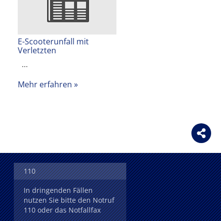
E-Scooterunfall mit
Verletzten
…
Mehr erfahren
110
In dringenden Fällen
nutzen Sie bitte den Notruf
110 oder das Notfallfax