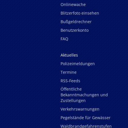
Onlinewache
Blitzerfoto einsehen
Bußgeldrechner
Benutzerkonto
FAQ
Aktuelles
Polizeimeldungen
Termine
RSS-Feeds
Öffentliche
Bekanntmachungen und
Zustellungen
Verkehrswarnungen
Pegelstände für Gewässer
Waldbrandgefahrenstufen