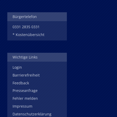
Bürgertelefon
0331 2835 0331
* Kostenübersicht
Wichtige Links
Login
Barrierefreiheit
Feedback
Presseanfrage
Fehler melden
Impressum
Datenschutzerklärung