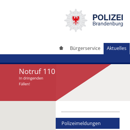
Bürgerservice
Aktuelles
Notruf 110
In dringenden
Fällen!
Artikel drucken
Artikel weiterleiten
Polizeimeldungen