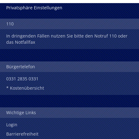
Privatsphäre Einstellungen
110
In dringenden Fällen nutzen Sie bitte den Notruf 110 oder
das Notfallfax
Bürgertelefon
0331 2835 0331
* Kostenübersicht
Wichtige Links
Login
Barrierefreiheit