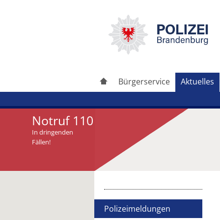
Bürgerservice
Aktuelles
Notruf 110
In dringenden
Fällen!
Artikel drucken
Artikel weiterleiten
Polizeimeldungen