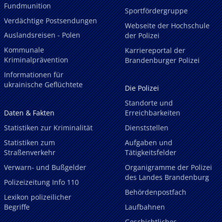
Fundmunition
Sportfördergruppe
Verdächtige Postsendungen
Webseite der Hochschule
Auslandsreisen - Polen
der Polizei
Kommunale
Karriereportal der
Kriminalprävention
Brandenburger Polizei
Informationen für
ukrainische Geflüchtete
Die Polizei
Standorte und
Daten & Fakten
Erreichbarkeiten
Statistiken zur Kriminalität
Dienststellen
Statistiken zum
Aufgaben und
Straßenverkehr
Tätigkeitsfelder
Verwarn- und Bußgelder
Organigramme der Polizei
des Landes Brandenburg
Polizeizeitung Info 110
Behördenpostfach
Lexikon polizeilicher
Begriffe
Laufbahnen
Geschichtliches