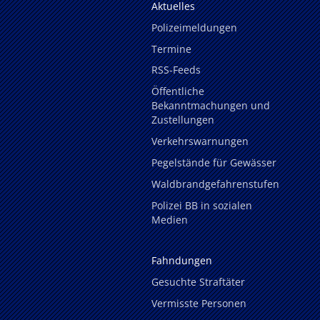
Aktuelles
Polizeimeldungen
Termine
RSS-Feeds
Öffentliche
Bekanntmachungen und
Zustellungen
Verkehrswarnungen
Pegelstände für Gewässer
Waldbrandgefahrenstufen
Polizei BB in sozialen
Medien
Fahndungen
Gesuchte Straftäter
Vermisste Personen