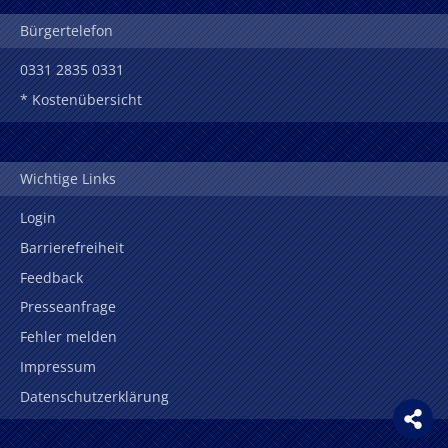
Bürgertelefon
0331 2835 0331
* Kostenübersicht
Wichtige Links
Login
Barrierefreiheit
Feedback
Presseanfrage
Fehler melden
Impressum
Datenschutzerklärung