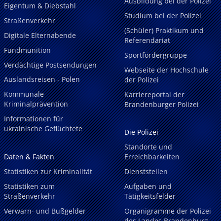
Ausbildung bei der Polizei
Eigentum & Diebstahl
Studium bei der Polizei
Straßenverkehr
(Schüler) Praktikum und
Digitale Elternabende
Referendariat
Fundmunition
Sportfördergruppe
Verdächtige Postsendungen
Webseite der Hochschule
Auslandsreisen - Polen
der Polizei
Kommunale
Karriereportal der
Kriminalprävention
Brandenburger Polizei
Informationen für
ukrainische Geflüchtete
Die Polizei
Standorte und
Daten & Fakten
Erreichbarkeiten
Statistiken zur Kriminalität
Dienststellen
Statistiken zum
Aufgaben und
Straßenverkehr
Tätigkeitsfelder
Verwarn- und Bußgelder
Organigramme der Polizei
des Landes Brandenburg