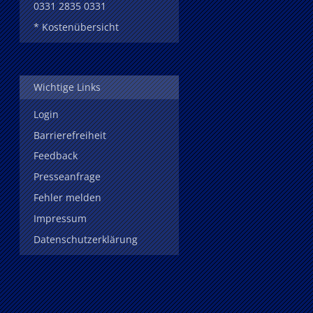
0331 2835 0331
* Kostenübersicht
Wichtige Links
Login
Barrierefreiheit
Feedback
Presseanfrage
Fehler melden
Impressum
Datenschutzerklärung