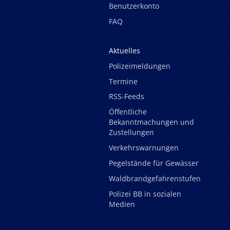
Benutzerkonto
FAQ
Aktuelles
Polizeimeldungen
Termine
RSS-Feeds
Öffentliche
Bekanntmachungen und
Zustellungen
Verkehrswarnungen
Pegelstände für Gewässer
Waldbrandgefahrenstufen
Polizei BB in sozialen
Medien