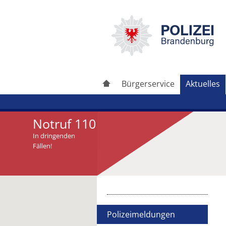
Bürgerservice
Aktuelles
Notruf 110
In dringenden
Fällen!
Artikel drucken
Artikel weiterleiten
Polizeimeldungen