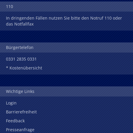
110
In dringenden Fällen nutzen Sie bitte den Notruf 110 oder
das Notfallfax
Bürgertelefon
0331 2835 0331
* Kostenübersicht
Wichtige Links
Login
Barrierefreiheit
Feedback
Presseanfrage